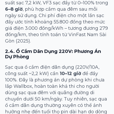
suất sạc 7,2 kW, VF3 sạc đầy từ 0–100% trong
6–8 giờ
, phù hợp cắm qua đêm sau mỗi
ngày sử dụng. Chi phí điện cho một lần sạc
đầy ước tính khoảng 55.800 đồng theo mức
giá điện 3.000 đồng/kWh – tương đương 279
đồng/km, theo tính toán từ VinFast Nam Sài
Gòn (2025).
2.4. Ổ Cắm Dân Dụng 220V: Phương Án
Dự Phòng
Sạc qua ổ cắm điện dân dụng (220V/10A,
công suất ~2,2 kW) cần
10–12 giờ
để đầy
100%. Đây là phương án dự phòng khi chưa
lắp Wallbox, hoàn toàn khả thi cho người
dùng sạc qua đêm với quãng đường di
chuyển dưới 50 km/ngày. Tuy nhiên, sạc qua
ổ cắm dân dụng thường xuyên có thể ảnh
hưởng nhẹ đến tuổi thọ pin dài hạn do dòng