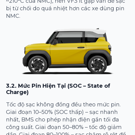
~210°C của NMC), nên VF3 ít gặp vấn đề sạc
bị từ chối do quá nhiệt hơn các xe dùng pin
NMC.
3.2. Mức Pin Hiện Tại (SOC – State of
Charge)
Tốc độ sạc không đồng đều theo mức pin.
Giai đoạn 10–50% (SOC thấp) – sạc nhanh
nhất, BMS cho phép nhận điện gần tối đa
công suất. Giai đoạn 50–80% – tốc độ giảm
dần. Giai đoạn 80–100% – sạc chậm rõ rệt để