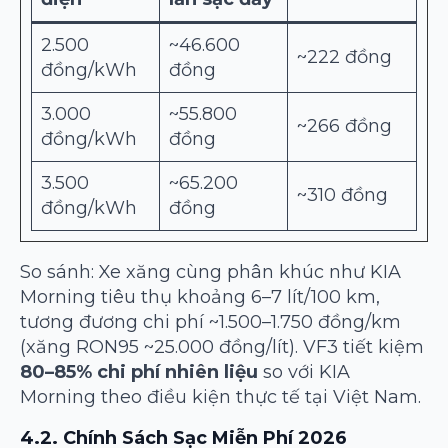
2.500
~46.600
~222 đồng
đồng/kWh
đồng
3.000
~55.800
~266 đồng
đồng/kWh
đồng
3.500
~65.200
~310 đồng
đồng/kWh
đồng
So sánh: Xe xăng cùng phân khúc như KIA
Morning tiêu thụ khoảng 6–7 lít/100 km,
tương đương chi phí ~1.500–1.750 đồng/km
(xăng RON95 ~25.000 đồng/lít). VF3 tiết kiệm
80–85% chi phí nhiên liệu
so với KIA
Morning theo điều kiện thực tế tại Việt Nam.
4.2. Chính Sách Sạc Miễn Phí 2026