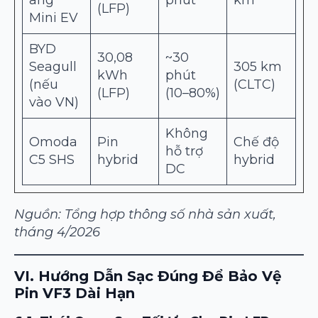
ang
phút
km
(LFP)
Mini EV
BYD
30,08
~30
Seagull
305 km
kWh
phút
(nếu
(CLTC)
(LFP)
(10–80%)
vào VN)
Không
Omoda
Pin
Chế độ
hỗ trợ
C5 SHS
hybrid
hybrid
DC
Nguồn: Tổng hợp thông số nhà sản xuất,
tháng 4/2026
VI. Hướng Dẫn Sạc Đúng Để Bảo Vệ
Pin VF3 Dài Hạn