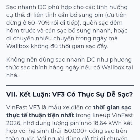
Sạc nhanh DC phù hợp cho các tình huống
cụ thể: đi liên tỉnh cần bổ sung pin (ưu tiên
dừng ở 60–70% rồi đi tiếp), quên sạc đêm
hôm trước và cần sạc bổ sung nhanh, hoặc
di chuyển nhiều chuyến trong ngày mà
Wallbox không đủ thời gian sạc đầy.
Không nên dùng sạc nhanh DC như phương
thức sạc chính hàng ngày nếu có Wallbox tại
nhà.
VII. Kết Luận: VF3 Có Thực Sự Dễ Sạc?
VinFast VF3 là mẫu xe điện có
thời gian sạc
thực tế thuận tiện nhất
trong lineup VinFast
2026, nhờ dung lượng pin nhỏ 18,64 kWh kết
hợp với hệ sinh thái 150.000+ cổng sạc trên
toàn quốc. Với người dùng đô thị di chuyển