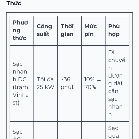
Thức
Phươ
Công
Thời
Mức
Phù
ng
suất
gian
pin
hợp
thức
Di
chuyể
Sạc
n
nhan
đườn
h DC
Tối đa
~36
10% →
g dài,
(trạm
25 kW
phút
70%
cần
VinFa
sạc
st)
nhan
h
Sạc
Sạc
qua