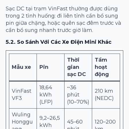
Sạc DC tại trạm VinFast thường được dùng
trong 2 tình huống: đi liên tỉnh cần bổ sung
pin giữa chặng, hoặc quên sạc đêm trước và
cần bổ sung nhanh trước giờ làm.
5.2. So Sánh Với Các Xe Điện Mini Khác
Thời
Tầm
Mẫu xe
Pin
gian
hoạt
sạc DC
động
18,64
~36
VinFast
210 km
kWh
phút
VF3
(NEDC)
(LFP)
(10–70%)
Wuling
9,2–26,5
Honggu
45–60
120–200
kWh