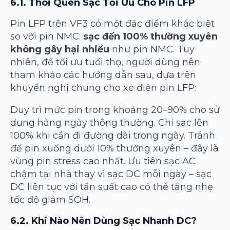
6.1. Thói Quen Sạc Tối Ưu Cho Pin LFP
Pin LFP trên VF3 có một đặc điểm khác biệt
so với pin NMC:
sạc đến 100% thường xuyên
không gây hại nhiều
như pin NMC. Tuy
nhiên, để tối ưu tuổi thọ, người dùng nên
tham khảo các hướng dẫn sau, dựa trên
khuyến nghị chung cho xe điện pin LFP:
Duy trì mức pin trong khoảng 20–90% cho sử
dụng hàng ngày thông thường. Chỉ sạc lên
100% khi cần đi đường dài trong ngày. Tránh
để pin xuống dưới 10% thường xuyên – đây là
vùng pin stress cao nhất. Ưu tiên sạc AC
chậm tại nhà thay vì sạc DC mỗi ngày – sạc
DC liên tục với tần suất cao có thể tăng nhẹ
tốc độ giảm SOH.
6.2. Khi Nào Nên Dùng Sạc Nhanh DC?