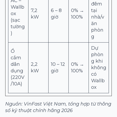
AC –
đêm
Wallb
7,2
6 – 8
0% →
tại
ox
kW
giờ
100%
nhà/v
(sạc
ăn
tường
phòn
)
g
Dự
Ổ
phòn
cắm
g khi
dân
2,2
10 – 12
0% →
không
dụng
kW
giờ
100%
có
(220V
Wallb
/10A)
ox
Nguồn: VinFast Việt Nam, tổng hợp từ thông
số kỹ thuật chính hãng 2026