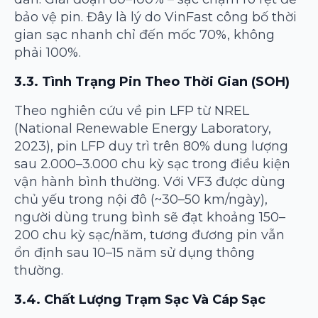
bảo vệ pin. Đây là lý do VinFast công bố thời
gian sạc nhanh chỉ đến mốc 70%, không
phải 100%.
3.3. Tình Trạng Pin Theo Thời Gian (SOH)
Theo nghiên cứu về pin LFP từ NREL
(National Renewable Energy Laboratory,
2023), pin LFP duy trì trên 80% dung lượng
sau 2.000–3.000 chu kỳ sạc trong điều kiện
vận hành bình thường. Với VF3 được dùng
chủ yếu trong nội đô (~30–50 km/ngày),
người dùng trung bình sẽ đạt khoảng 150–
200 chu kỳ sạc/năm, tương đương pin vẫn
ổn định sau 10–15 năm sử dụng thông
thường.
3.4. Chất Lượng Trạm Sạc Và Cáp Sạc