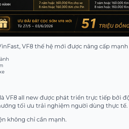
VinFast, VF8 thế hệ mới được nâng cấp mạnh 
hành
âm
xe
à VF8 all new được phát triển trực tiếp bởi đ
hướng tối ưu trải nghiệm người dùng thực tế.
ện không chỉ cần mạnh.