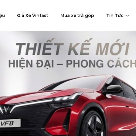
iệu
Giá Xe Vinfast
Mua xe trả góp
Tin Tức