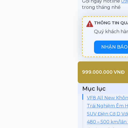
Gọi ngay Hotline
09
trong tháng nhé
THÔNG TIN Q
Quý khách hàng
NHẬN BÁO 
999.000.000 VNĐ
Mục lục
VF8 All New Khôn
Trải Nghiệm Êm H
SUV Điện Cỡ D V
480 – 500 km/lần