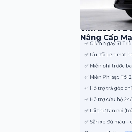
VinFast VF8 
Nâng Cấp Mạ
✅ Giảm Ngay 51 Triệ
✅ Ưu đãi tiền mặt h
✅ Miễn phí trước bạ
✅ Miễn Phí sạc Tới 
✅ Hỗ trợ trả góp ch
✅ Hỗ trợ cứu hộ 24
✅ Lái thử tận nơi (t
✅ Sẵn xe đủ màu – 