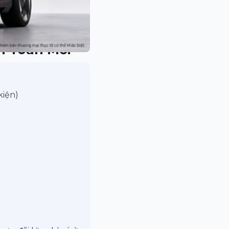
n Toàn Mới
kiện)