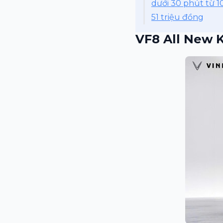
dưới 30 phút từ 
51 triệu đồng
VF8 All New 