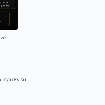
về:
ội ngũ kỹ sư