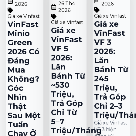
26 Th4
2026
2026
2026
Giá xe Vinfast
Giá xe Vinfast
Giá xe
Giá xe Vinfast
VinFast
Giá xe
VinFast
Minio
VinFast
VF 3
Green
VF 5
2026:
2026 Có
2026:
Lăn
Đáng
Lăn
Bánh Từ
Mua
Bánh Từ
245
Không?
~530
Triệu,
Góc
Triệu,
Trả Góp
Nhìn
Trả Góp
Chỉ 2–3
Thật
Chỉ Từ
Triệu/Thá
Sau Một
5–7
Giá xe VinFast
Tuần
Triệu/Tháng
VF 3 hiện
Chạy Ở