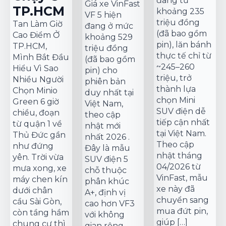
đang từ
Giá xe VinFast
TP.HCM
khoảng 235
VF 5 hiện
triệu đồng
Tan Làm Giờ
đang ở mức
(đã bao gồm
Cao Điểm Ở
khoảng 529
pin), lăn bánh
TP.HCM,
triệu đồng
thực tế chỉ từ
Mình Bắt Đầu
(đã bao gồm
~245–260
Hiểu Vì Sao
pin) cho
triệu, trở
Nhiều Người
phiên bản
thành lựa
Chọn Minio
duy nhất tại
chọn Mini
Green 6 giờ
Việt Nam,
SUV điện dễ
chiều, đoạn
theo cập
tiếp cận nhất
từ quận 1 về
nhật mới
tại Việt Nam.
Thủ Đức gần
nhất 2026 .
Theo cập
như đứng
Đây là mẫu
nhật tháng
yên. Trời vừa
SUV điện 5
04/2026 từ
mưa xong, xe
chỗ thuộc
VinFast, mẫu
máy chen kín
phân khúc
xe này đã
dưới chân
A+, định vị
chuyển sang
cầu Sài Gòn,
cao hơn VF3
mua đứt pin,
còn tầng hầm
với không
giúp […]
chung cư thì
gian rộng