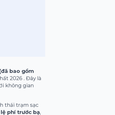
 (đã bao gồm
ất 2026 . Đây là
ới không gian
h thái trạm sạc
lệ phí trước bạ
,