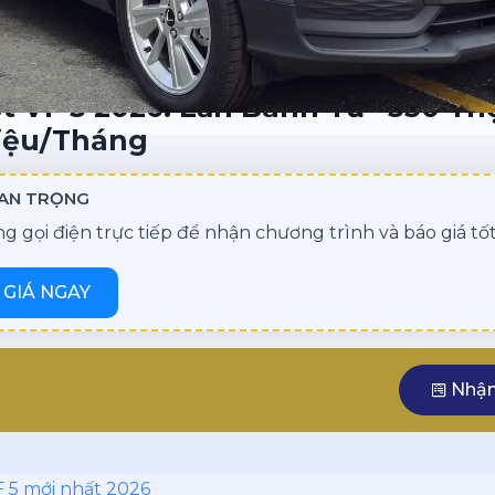
t VF 5 2026: Lăn Bánh Từ ~530 Tri
riệu/Tháng
UAN TRỌNG
 gọi điện trực tiếp để nhận chương trình và báo giá tốt
GIÁ NGAY
Nhận
VF 5 mới nhất 2026