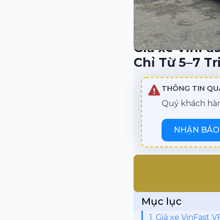
Giá xe VinFas
Chỉ Từ 5–7 T
THÔNG TIN Q
Quý khách hàng
NHẬN BÁO 
Mục lục
1. Giá xe VinFast 