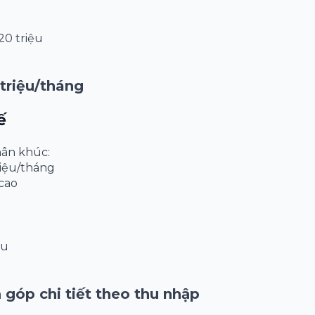
u
20 triệu
 triệu/tháng
ế
ân khúc:
riệu/tháng
cao
ều
 góp chi tiết theo thu nhập