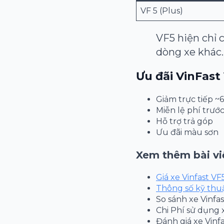
VF 5 (Plus)
VF5 hiện chỉ 
dòng xe khác.
Ưu đãi VinFast
Giảm trực tiếp ~6
Miễn lệ phí trướ
Hỗ trợ trả góp
Ưu đãi màu sơn
Xem thêm bài vi
Giá xe Vinfast VF
Thông số kỹ thuậ
So sánh xe Vinfas
Chi Phí sử dụng 
Đánh giá xe Vinf