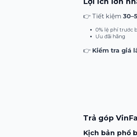
Lợi ích lớn nh
👉 Tiết kiệm
30–5
0% lệ phí trước 
Ưu đãi hãng
👉
Kiểm tra giá l
Trả góp VinFa
Kịch bản phổ 