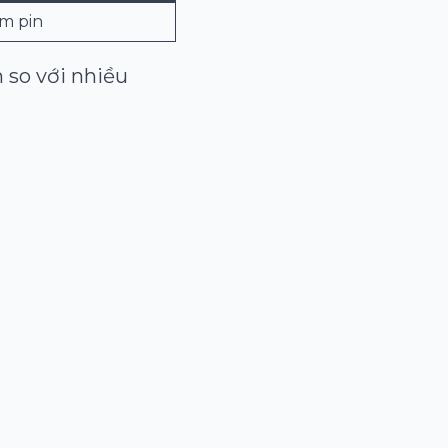
m pin
n so với nhiều