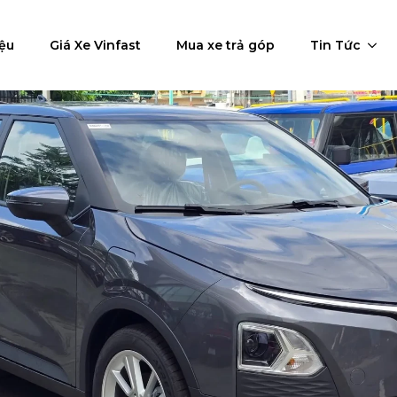
iệu
Giá Xe Vinfast
Mua xe trả góp
Tin Tức