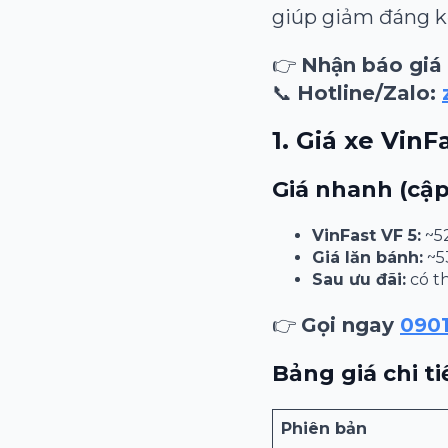
giúp giảm đáng kể
👉
Nhận báo giá 
📞
Hotline/Zalo:
1. Giá xe Vin
Giá nhanh (cậ
VinFast VF 5:
~52
Giá lăn bánh:
~53
Sau ưu đãi:
có th
👉
Gọi ngay
090
Bảng giá chi ti
Phiên bản