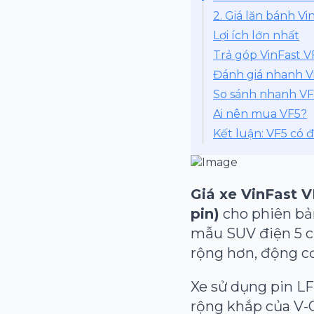
2. Giá lăn bánh Vi
Lợi ích lớn nhất
Trả góp VinFast VF
Đánh giá nhanh Vi
So sánh nhanh VF
Ai nên mua VF5?
Kết luận: VF5 có
Giá xe VinFast V
pin)
cho phiên bản
mẫu SUV điện 5 c
rộng hơn, động cơ
Xe sử dụng pin LF
rộng khắp của V-