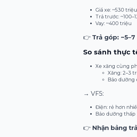
Giá xe: ~530 triệ
Trả trước: ~100–1
Vay: ~400 triệu
👉
Trả góp: ~5–7
So sánh thực t
Xe xăng cùng ph
Xăng: 2–3 t
Bảo dưỡng 
→ VF5:
Điện: rẻ hơn nhi
Bảo dưỡng thấp
👉
Nhận bảng trả