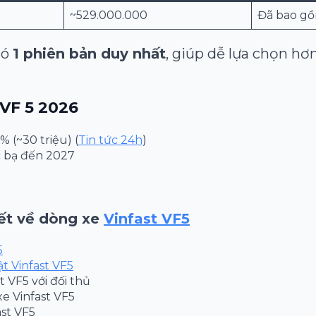
~529.000.000
Đã bao gồ
có
1 phiên bản duy nhất
, giúp dễ lựa chọn hơ
 VF 5 2026
% (~30 triệu) (
Tin tức 24h
)
c bạ đến 2027
ết về dòng xe
Vinfast VF5
5
t Vinfast VF5
t VF5 với đối thủ
xe Vinfast VF5
ast VF5