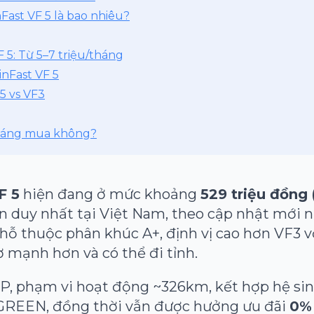
nFast VF 5 là bao nhiêu?
 5: Từ 5–7 triệu/tháng
nFast VF 5
5 vs VF3
 đáng mua không?
F 5
hiện đang ở mức khoảng
529 triệu đồng
 duy nhất tại Việt Nam, theo cập nhật mới nh
hỗ thuộc phân khúc A+, định vị cao hơn VF3 v
 mạnh hơn và có thể đi tỉnh.
P, phạm vi hoạt động ~326km, kết hợp hệ sin
GREEN, đồng thời vẫn được hưởng ưu đãi
0% 