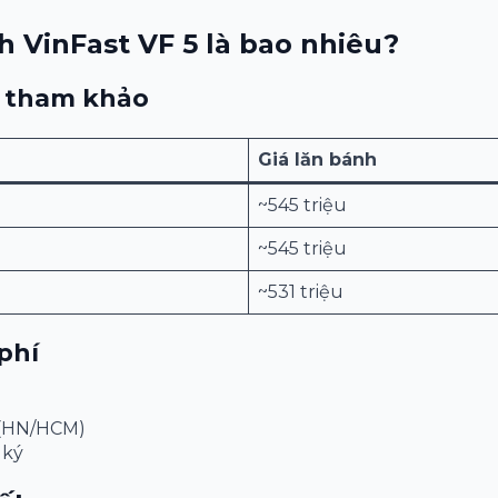
nh VinFast VF 5 là bao nhiêu?
 tham khảo
Giá lăn bánh
~545 triệu
~545 triệu
~531 triệu
phí
u (HN/HCM)
 ký