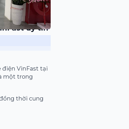
nFast uy tín
 điện VinFast tại
à một trong
 đồng thời cung