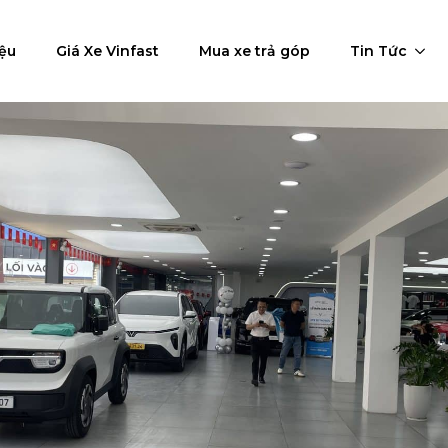
iệu
Giá Xe Vinfast
Mua xe trả góp
Tin Tức