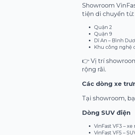
Showroom VinFast
tiện di chuyển từ:
Quận 2
Quận 9
Dĩ An – Bình Dư
Khu công nghệ 
👉 Vị trí showroo
rộng rãi.
Các dòng xe trư
Tại showroom, bạ
Dòng SUV điện
VinFast VF3 – xe 
VinFast VF5 – SU