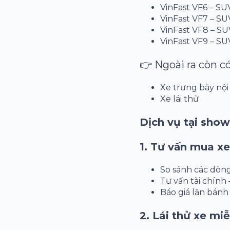
VinFast VF6 – SU
VinFast VF7 – SU
VinFast VF8 – S
VinFast VF9 – SU
👉 Ngoài ra còn có
Xe trưng bày nội
Xe lái thử
Dịch vụ tại sho
1. Tư vấn mua x
So sánh các dòn
Tư vấn tài chính 
Báo giá lăn bánh 
2. Lái thử xe mi