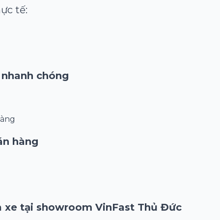
ực tế:
c nhanh chóng
hàng
bán hàng
 xe tại showroom VinFast Thủ Đức