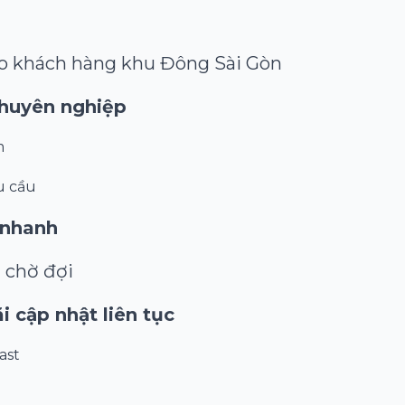
ho khách hàng khu Đông Sài Gòn
chuyên nghiệp
m
u cầu
 nhanh
 chờ đợi
i cập nhật liên tục
ast