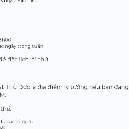
 chi phí vận hành
18h00
các ngày trong tuần
ể đặt lịch lái thử.
 Thủ Đức là địa điểm lý tưởng nếu bạn đang
CM.
thể:
 đủ các dòng xe
iết