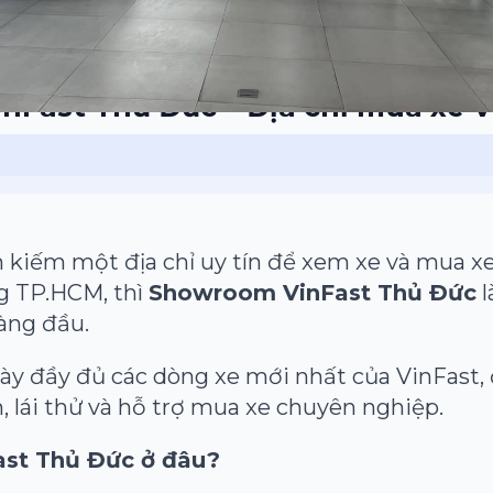
Fast Thủ Đức – Địa chỉ mua xe Vi
kiếm một địa chỉ uy tín để xem xe và mua xe
g TP.HCM, thì
Showroom VinFast Thủ Đức
l
àng đầu.
bày đầy đủ các dòng xe mới nhất của VinFast,
n, lái thử và hỗ trợ mua xe chuyên nghiệp.
st Thủ Đức ở đâu?