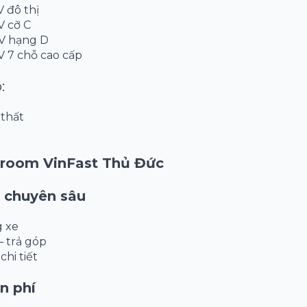
V đô thị
V cỡ C
UV hạng D
V 7 chỗ cao cấp
:
 thất
wroom VinFast Thủ Đức
e chuyên sâu
g xe
– trả góp
chi tiết
ễn phí