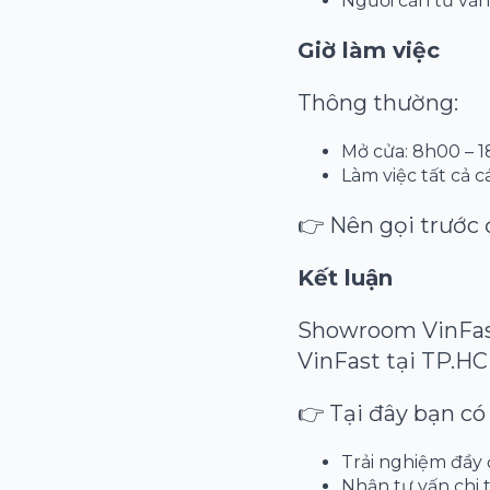
Người cần tư vấn
Giờ làm việc
Thông thường:
Mở cửa: 8h00 – 
Làm việc tất cả 
👉 Nên gọi trước đ
Kết luận
Showroom VinFast
VinFast tại TP.H
👉 Tại đây bạn có 
Trải nghiệm đầy
Nhận tư vấn chi t