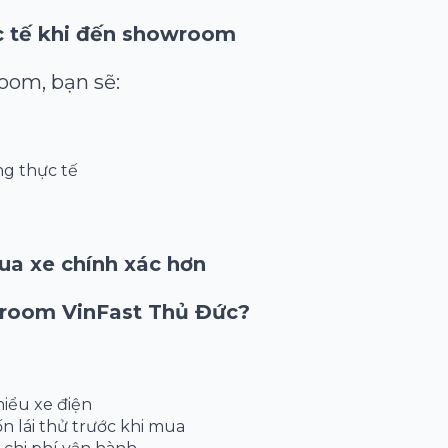
c tế khi đến showroom
oom, bạn sẽ:
ng thực tế
ua xe chính xác hơn
wroom VinFast Thủ Đức?
iểu xe điện
 lái thử trước khi mua