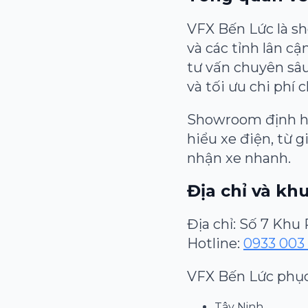
VFX Bến Lức là s
và các tỉnh lân cậ
tư vấn chuyên sâ
và tối ưu chi phí 
Showroom định hư
hiểu xe điện, từ 
nhận xe nhanh.
Địa chỉ và kh
Địa chỉ: Số 7 Khu
Hotline:
0933 003
VFX Bến Lức phục
Tây Ninh