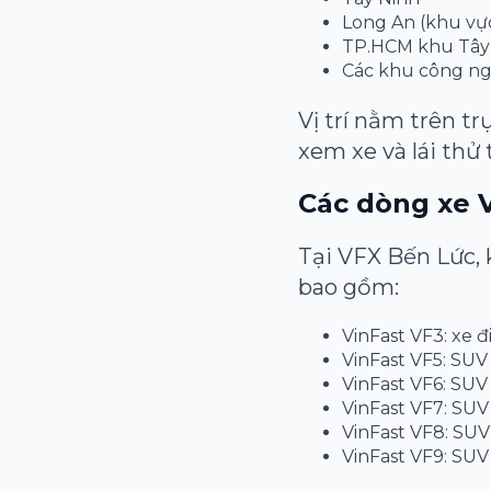
Long An (khu vự
TP.HCM khu Tây
Các khu công ng
Vị trí nằm trên t
xem xe và lái thử 
Các dòng xe 
Tại VFX Bến Lức, 
bao gồm:
VinFast VF3: xe đ
VinFast VF5: SU
VinFast VF6: SUV 
VinFast VF7: SU
VinFast VF8: SU
VinFast VF9: SUV